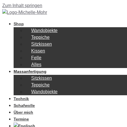
Zum Inhalt springen
Shop
Wandobjekte
Teppiche
Sitzkissen
Kissen
Felle
Alles
Massanfertigung
Sitzkissen
Teppiche
Wandobjekte
Technik
Schafwolle
Über mich
Termine