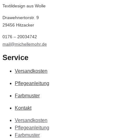
Opt
Textildesign aus Wolle
kön
Drawehnertorstr. 9
auf
29456 Hitzacker
der
Prod
0176 – 20034742
gew
mail@michellemohr.de
wer
Service
Versandkosten
Pflegeanleitung
Farbmuster
Kontakt
Versandkosten
Pflegeanleitung
Farbmuster