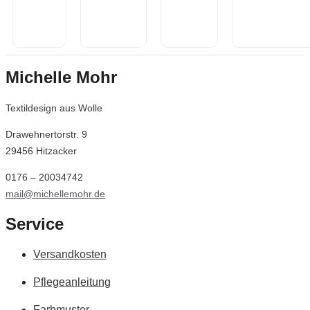
Teppich
Sommer
Teppich
Golden
Teppich
Decke
895,00
€
Puderrosa
Filzgeometrie
Michelle Mohr
440,00
€
475,00
€
2.260,00
€
334,00
€
2.890,00
€
Textildesign aus Wolle
Drawehnertorstr. 9
29456 Hitzacker
0176 – 20034742
mail@michellemohr.de
Service
Versandkosten
Pflegeanleitung
Farbmuster